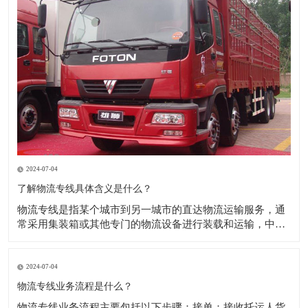
2024-07-04
了解物流专线具体含义是什么？
​物流专线是指某个城市到另一城市的直达物流运输服务，通
常采用集装箱或其他专门的物流设备进行装载和运输，中间
不涉及其他城市的转运，以实现快速、高效的物流服务。物
流专线运输是物流运输中的一种重要方式，主要优点是能够
提供快速、高效的物流服务，同时可以根据客户的需求提供
2024-07-04
定制化的服务，如上门取货、送货到家等。
物流专线业务流程是什么？
​物流专线业务流程主要包括以下步骤：接单：接收托运人货