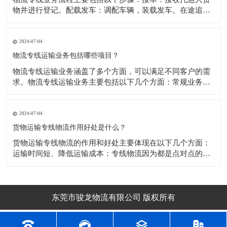
物并进行登记。配载发车：调配车辆，装载发车。​在途追
踪：通过GPS或者基站定位等，跟踪货物运输状态。到站交
接：货物到达目的地网点，进行货物交接。到达配送：货物
从目的网点配送到用户手里。对账结算：根据双方协议或者
2024-07-04
合同内容专线物流与货主进行核算。
物流专线运输业务包括哪些项目？
​物流专线运输业务涵盖了多个方面，可以满足不同客户的需
求。物流专线运输业务主要包括以下几个方面：常规业务：
物流专线运输通常会承接搬家业务和货运业务，这些都是比
较常规的服务项目。货物仓储和暂存：除了常规的搬家和货
运业务，物流专线运输公司还可能提供货物仓储和暂存服
2024-07-04
务，这可以帮助客户更好地管理他们的货物。
货物运输专线物流作用好处是什么？
​货物运输专线物流的作用和好处主要体现在以下几个方面：
运输时间短、降低运输成本：专线物流因为都是点对点的线
性运输方式，在时间上有更好的节约成本，不会因为停靠，
中转，中途卸货等其他因素造成时间延误，降低了运输成
本。​运输成本低：专线物流通常运输成本较低，在单价上相
对更低一些。可承接物品种类多：液体（不
东莞市骏龙物流有限公司 版权所有