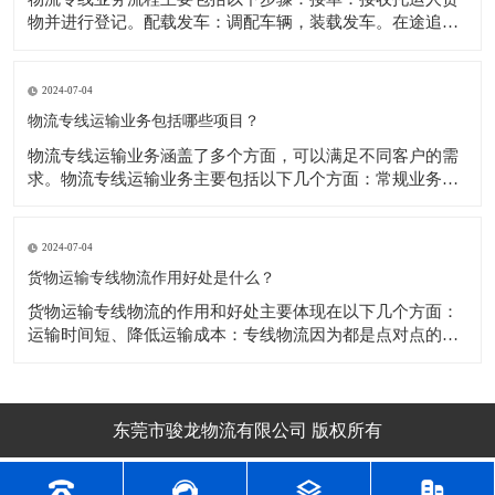
物并进行登记。配载发车：调配车辆，装载发车。​在途追
踪：通过GPS或者基站定位等，跟踪货物运输状态。到站交
接：货物到达目的地网点，进行货物交接。到达配送：货物
从目的网点配送到用户手里。对账结算：根据双方协议或者
2024-07-04
合同内容专线物流与货主进行核算。
物流专线运输业务包括哪些项目？
​物流专线运输业务涵盖了多个方面，可以满足不同客户的需
求。物流专线运输业务主要包括以下几个方面：常规业务：
物流专线运输通常会承接搬家业务和货运业务，这些都是比
较常规的服务项目。货物仓储和暂存：除了常规的搬家和货
运业务，物流专线运输公司还可能提供货物仓储和暂存服
2024-07-04
务，这可以帮助客户更好地管理他们的货物。
货物运输专线物流作用好处是什么？
​货物运输专线物流的作用和好处主要体现在以下几个方面：
运输时间短、降低运输成本：专线物流因为都是点对点的线
性运输方式，在时间上有更好的节约成本，不会因为停靠，
中转，中途卸货等其他因素造成时间延误，降低了运输成
本。​运输成本低：专线物流通常运输成本较低，在单价上相
对更低一些。可承接物品种类多：液体（不
东莞市骏龙物流有限公司 版权所有