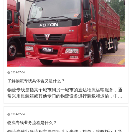
2024-07-04
了解物流专线具体含义是什么？
​物流专线是指某个城市到另一城市的直达物流运输服务，通
常采用集装箱或其他专门的物流设备进行装载和运输，中间
不涉及其他城市的转运，以实现快速、高效的物流服务。物
流专线运输是物流运输中的一种重要方式，主要优点是能够
提供快速、高效的物流服务，同时可以根据客户的需求提供
2024-07-04
定制化的服务，如上门取货、送货到家等。
物流专线业务流程是什么？
​物流专线业务流程主要包括以下步骤：接单：接收托运人货